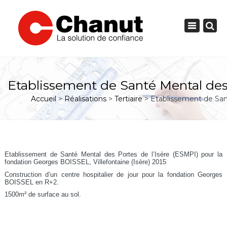
Toggle
navigation
PRÉSENTATION
Etablissement de Santé Mental des P
D'INTERVENTION
NOS DOMAINES
Accueil
>
Réalisations
>
Tertiaire
> Etablissement de Sant
ENGAGEMENTS
NOS
L'HISTORIQUE
IMMOBILIERS
PROGRAMMES
GROS ŒUVRE DE BÂTIMENT OU DE GÉNIE CIVIL
L'ORGANIGRAMME
Etablissement de Santé Mental des Portes de l’Isère (ESMPI) pour la
RÉALISATIONS
fondation Georges BOISSEL, Villefontaine (Isère) 2015
RÉALISATION D'OUVRAGES CLÉS EN MAIN
NOTRE RICHESSE : L'HUMAIN
NOTRE SAVOIR-FAIRE
Construction d’un centre hospitalier de jour pour la fondation Georges
CONTACTER
NOUS
BOISSEL en R+2.
ENTREPRISE GÉNÉRALE DE BÂTIMENT
NOTRE PRIORITÉ : LA SÉCURITÉ
LES ACTUALITÉS +
1500m² de surface au sol.
NOTRE VOLONTÉ : L'ÉCOUTE
AGENCEMENT INTÉRIEUR