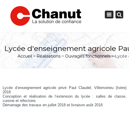
Toggle
navigation
PRÉSENTATION
Lycée d'enseignement agricole Paul
D'INTERVENTION
NOS DOMAINES
Accueil
>
Réalisations
>
Ouvrages fonctionnels
> Lycée d
ENGAGEMENTS
NOS
L'HISTORIQUE
IMMOBILIERS
PROGRAMMES
GROS ŒUVRE DE BÂTIMENT OU DE GÉNIE CIVIL
L'ORGANIGRAMME
Lycée d’enseignement agricole privé Paul Claudel, Villemoirieu (Isère)
RÉALISATIONS
2018
RÉALISATION D'OUVRAGES CLÉS EN MAIN
NOTRE RICHESSE : L'HUMAIN
NOTRE SAVOIR-FAIRE
Conception et réalisation de l’extension du lycée : salles de classe,
cuisine et réfectoire.
CONTACTER
NOUS
Démarrage des travaux en juillet 2018 et livraison août 2018.
ENTREPRISE GÉNÉRALE DE BÂTIMENT
NOTRE PRIORITÉ : LA SÉCURITÉ
LES ACTUALITÉS +
NOTRE VOLONTÉ : L'ÉCOUTE
AGENCEMENT INTÉRIEUR