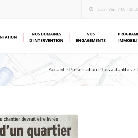
Lun - Ven: 7:00 - 18:0
NOS DOMAINES
NOS
PROGRAM
ENTATION
D'INTERVENTION
ENGAGEMENTS
IMMOBILI
STORIQUE
GROS ŒUVRE DE BÂTIMENT OU DE GÉNIE CIVIL
NOTRE RICHESSE : L'HUMAIN
Accueil
>
Présentation
>
Les actualités
>
RGANIGRAMME
RÉALISATION D'OUVRAGES CLÉS EN MAIN
NOTRE PRIORITÉ : LA SÉCURITÉ
E SAVOIR-FAIRE
ENTREPRISE GÉNÉRALE DE BÂTIMENT
NOTRE VOLONTÉ : L'ÉCOUTE
ACTUALITÉS +
AGENCEMENT INTÉRIEUR
NOTRE ENGAGEMENT : LE RES
L'ENVIRONNEMENT
DÉVELOPPEMENT IMMOBILIER
NOTRE IMPLICATION DANS LA 
PROMOTION IMMOBILIÈRE