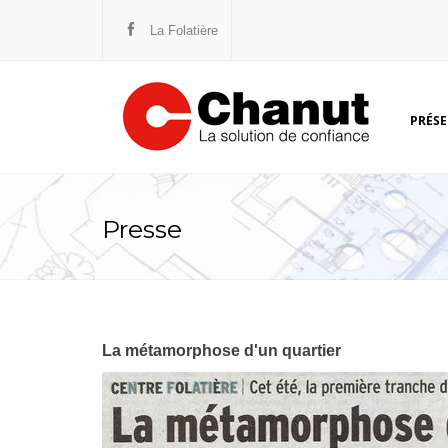
La Folatière
PRÉS
L'HI
Presse
L'O
NOTR
LES 
La métamorphose d'un quartier