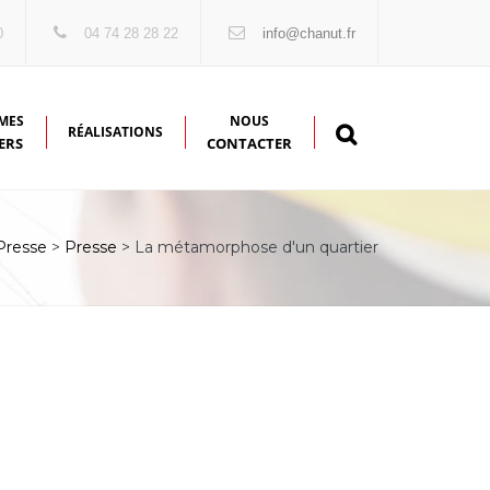
0
04 74 28 28 22
info@chanut.fr
MES
NOUS
RÉALISATIONS
ERS
CONTACTER
Presse
>
Presse
> La métamorphose d'un quartier
PECT DE
VIE LOCALE